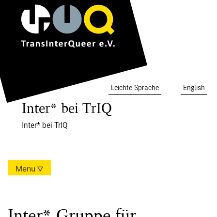
Skip
to
content
Leichte Sprache
English
Inter* bei TrIQ
Inter* bei TrIQ
Menu
Inter*-Gruppe für